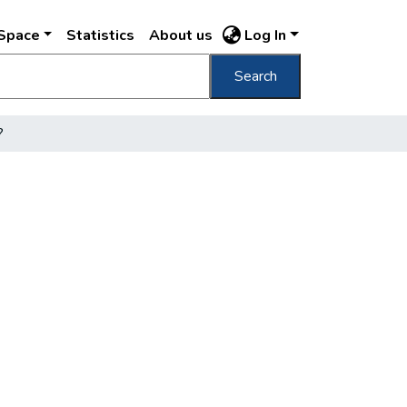
DSpace
Statistics
About us
Log In
Search
?