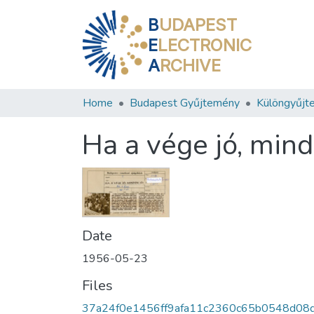
B
UDAPEST
E
LECTRONIC
A
RCHIVE
Home
Budapest Gyűjtemény
Különgyűjt
Ha a vége jó, mind
Date
1956-05-23
Files
37a24f0e1456ff9afa11c2360c65b0548d08