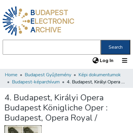
B
UDAPEST
E
LECTRONIC
A
RCHIVE
Search
(current
Log In
Home
Budapest Gyűjtemény
Képi dokumentumok
Communities & Collections
Budapest-képarchívum
4. Budapest, Királyi Opera Budapest Königliche Oper : Budapest, Opera Royal /
All of DSpace
4. Budapest, Királyi Opera
Statistics
Budapest Königliche Oper :
About us
Budapest, Opera Royal /