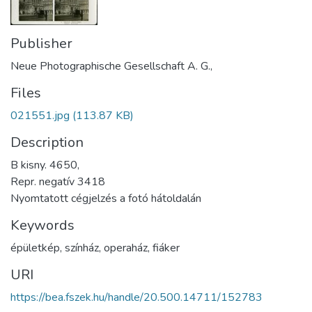
Publisher
Neue Photographische Gesellschaft A. G.,
Files
021551.jpg
(113.87 KB)
Description
B kisny. 4650,
Repr. negatív 3418
Nyomtatott cégjelzés a fotó hátoldalán
Keywords
épületkép
,
színház
,
operaház
,
fiáker
URI
https://bea.fszek.hu/handle/20.500.14711/152783