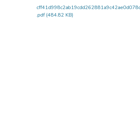
cff41d998c2ab19cdd262881a9c42ae0d078c
.pdf
(484.82 KB)