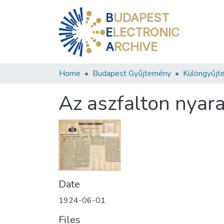
B
UDAPEST
E
LECTRONIC
A
RCHIVE
Home
Budapest Gyűjtemény
Különgyűjt
Az aszfalton nyara
Date
1924-06-01
Files