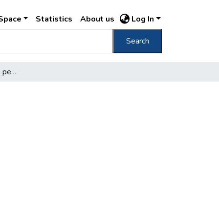
DSpace
Statistics
About us
Log In
Search
Az aszfalton nyaralnak a pestiek