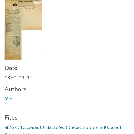
Date
1950-03-31
Authors
földi
Files
af26a91dc6a8a33cda5b2e350eba526d56c6d03a.pdf