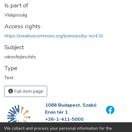
Is part of
Világosság
Access rights
https://creativecommons.org/licenses/by-nc/4.0/
Subject
városfejlesztés
Type
Text
Full item page
1088 Budapest, Szabó
Ervin tér 1.
+36-1-411-5000
info@fszek.hu
We collect and process your personal information for the