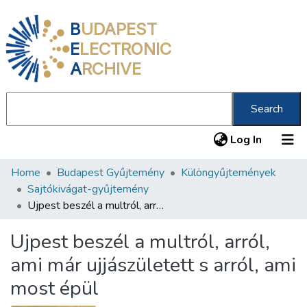
B
UDAPEST
E
LECTRONIC
A
RCHIVE
Search
(current
Log In
Home
Budapest Gyűjtemény
Különgyűjtemények
Communities & Collections
Sajtókivágat-gyűjtemény
All of DSpace
Ujpest beszél a multról, arról, ami már ujjászületett s arról, ami most épül
Statistics
Ujpest beszél a multról, arról,
About us
ami már ujjászületett s arról, ami
most épül