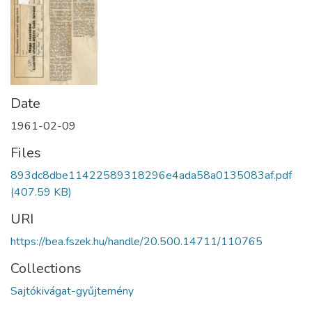
Date
1961-02-09
Files
893dc8dbe11422589318296e4ada58a0135083af.pdf
(407.59 KB)
URI
https://bea.fszek.hu/handle/20.500.14711/110765
Collections
Sajtókivágat-gyűjtemény