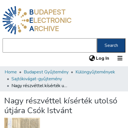
B
UDAPEST
E
LECTRONIC
A
RCHIVE
Search
(current
Log In
Home
Budapest Gyűjtemény
Különgyűjtemények
Communities & Collections
Sajtókivágat-gyűjtemény
All of DSpace
Nagy részvéttel kísérték utolsó útjára Csók Istvánt
Statistics
Nagy részvéttel kísérték utolsó
About us
útjára Csók Istvánt