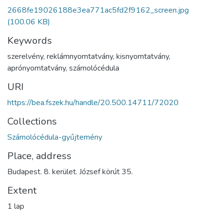
2668fe19026188e3ea771ac5fd2f9162_screen.jpg
(100.06 KB)
Keywords
szerelvény
,
reklámnyomtatvány
,
kisnyomtatvány
,
aprónyomtatvány
,
számolócédula
URI
https://bea.fszek.hu/handle/20.500.14711/72020
Collections
Számolócédula-gyűjtemény
Place, address
Budapest. 8. kerület. József körút 35.
Extent
1 lap