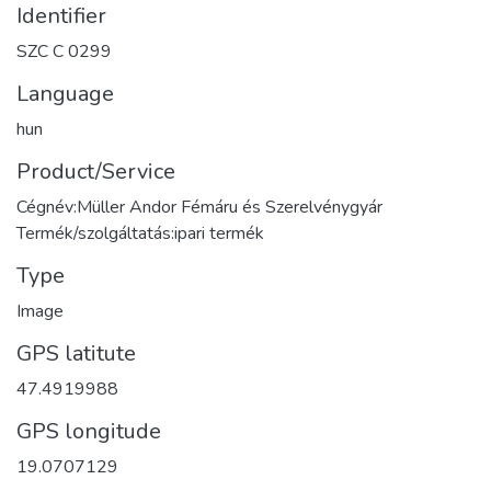
Identifier
SZC C 0299
Language
hun
Product/Service
Cégnév:Müller Andor Fémáru és Szerelvénygyár
Termék/szolgáltatás:ipari termék
Type
Image
GPS latitute
47.4919988
GPS longitude
19.0707129