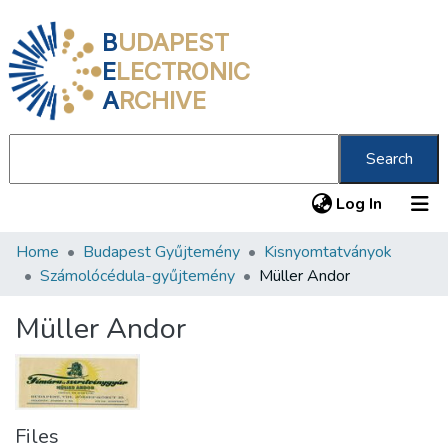
B
UDAPEST
E
LECTRONIC
A
RCHIVE
Search
(current
Log In
Home
Budapest Gyűjtemény
Kisnyomtatványok
Communities & Collections
Számolócédula-gyűjtemény
Müller Andor
All of DSpace
Müller Andor
Statistics
About us
Files