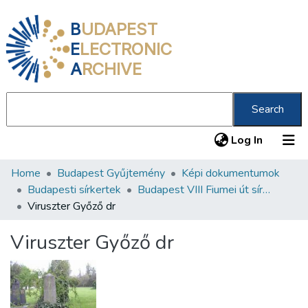
B
UDAPEST
E
LECTRONIC
A
RCHIVE
Search
(current
Log In
Home
Budapest Gyűjtemény
Képi dokumentumok
Communities & Collections
Budapesti sírkertek
Budapest VIII Fiumei út sírkert 2. rész
All of DSpace
Viruszter Győző dr
Statistics
Viruszter Győző dr
About us