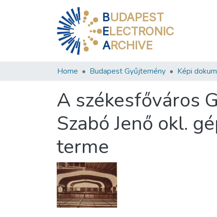
B
UDAPEST
E
LECTRONIC
A
RCHIVE
Home
Budapest Gyűjtemény
Képi doku
A székesfőváros G
Szabó Jenő okl. gé
terme