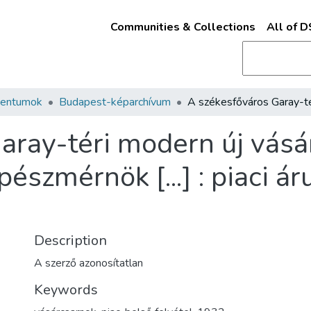
Communities & Collections
All of 
mentumok
Budapest-képarchívum
aray-téri modern új vásá
pészmérnök [...] : piaci á
Description
A szerző azonosítatlan
Keywords