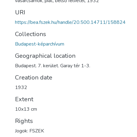
vásárcsarnok
,
piac
,
belső felvétel
,
1932
URI
https://bea.fszek.hu/handle/20.500.14711/158824
Collections
Budapest-képarchívum
Geographical location
Budapest. 7. kerület. Garay tér 1-3.
Creation date
1932
Extent
10x13 cm
Rights
Jogok: FSZEK