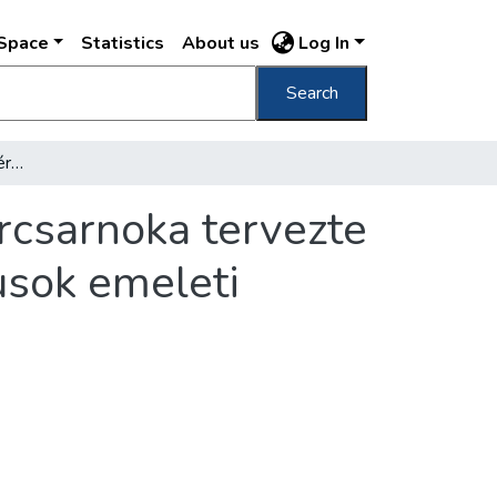
DSpace
Statistics
About us
Log In
Search
A székesfőváros Garay-téri modern új vásárcsarnoka tervezte Szabó Jenő okl. gépészmérnök [...] : piaci árusok emeleti terme
rcsarnoka tervezte
rusok emeleti