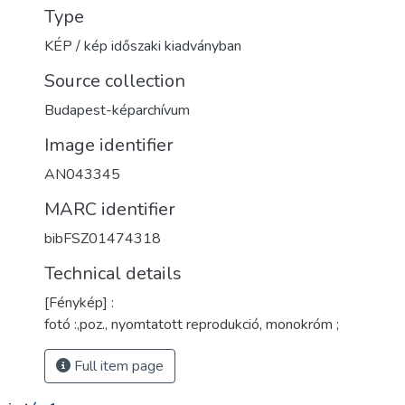
Type
KÉP / kép időszaki kiadványban
Source collection
Budapest-képarchívum
Image identifier
AN043345
MARC identifier
bibFSZ01474318
Technical details
[Fénykép] :
fotó :,poz., nyomtatott reprodukció, monokróm ;
Full item page