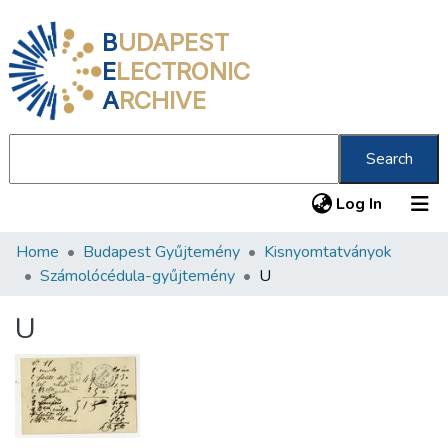
B
UDAPEST
E
LECTRONIC
A
RCHIVE
Search
(current
Log In
Home
Budapest Gyűjtemény
Kisnyomtatványok
Communities & Collections
Számolócédula-gyűjtemény
U
All of DSpace
U
Statistics
About us