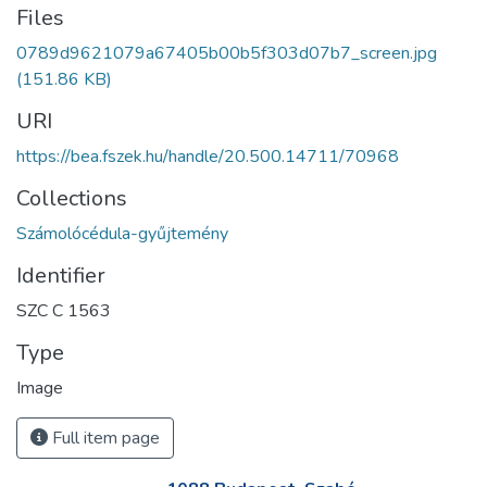
Files
0789d9621079a67405b00b5f303d07b7_screen.jpg
(151.86 KB)
URI
https://bea.fszek.hu/handle/20.500.14711/70968
Collections
Számolócédula-gyűjtemény
Identifier
SZC C 1563
Type
Image
Full item page