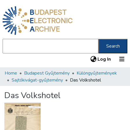
B
UDAPEST
E
LECTRONIC
A
RCHIVE
Search
(current
Log In
Home
Budapest Gyűjtemény
Különgyűjtemények
Communities & Collections
Sajtókivágat-gyűjtemény
Das Volkshotel
All of DSpace
Das Volkshotel
Statistics
About us