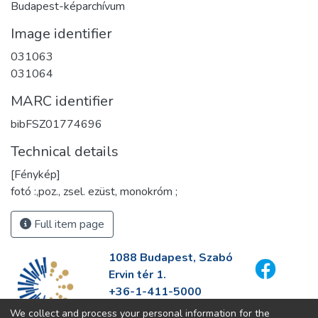
Budapest-képarchívum
Image identifier
031063
031064
MARC identifier
bibFSZ01774696
Technical details
[Fénykép]
fotó :,poz., zsel. ezüst, monokróm ;
Full item page
1088 Budapest, Szabó
Ervin tér 1.
+36-1-411-5000
info@fszek.hu
We collect and process your personal information for the