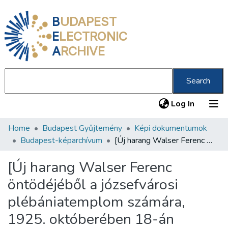
B
UDAPEST
E
LECTRONIC
A
RCHIVE
Search
(current
Log In
Home
Budapest Gyűjtemény
Képi dokumentumok
Communities & Collections
Budapest-képarchívum
[Új harang Walser Ferenc öntödéjéből a józsefvárosi plébániatemplom számára, 1925. októberében 18-án szentelték fel ]
All of DSpace
[Új harang Walser Ferenc
Statistics
öntödéjéből a józsefvárosi
About us
plébániatemplom számára,
1925. októberében 18-án