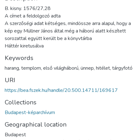
B. kisny. 1576/27,28
A címet a feldolgozó adta
A szerzőségi adat kétséges, mindössze arra alapul, hogy a
kép egy Müllner János által még a háború alatt készített
sorozattal együtt került be a könyvtárba
Háttér kiretusálva
Keywords
harang
,
templom
,
első világháború
,
ünnep
,
hitélet
,
tárgyfotó
URI
https://bea.fszek.hu/handle/20.500.14711/169617
Collections
Budapest-képarchívum
Geographical location
Budapest