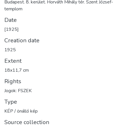
Budapest. 8. kerület. Horváth Mihály tér. Szent József-
templom
Date
[1925]
Creation date
1925
Extent
18x11,7 cm
Rights
Jogok: FSZEK
Type
KÉP / önálló kép
Source collection