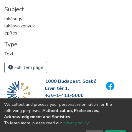
Subject
lakásügy
lakásviszonyok
építés
Type
Text
Full item page
1088 Budapest, Szabó
Ervin tér 1.
+36-1-411-5000
info@fszek.hu
We collect and process your personal information for the
https://fszek.hu
following purposes:
Authentication, Preferences,
Acknowledgement and Statistics
.
To learn more, please read our
privacy policy
.