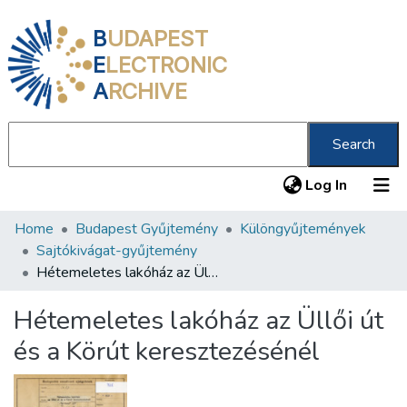
B
UDAPEST
E
LECTRONIC
A
RCHIVE
Search
(current
Log In
Home
Budapest Gyűjtemény
Különgyűjtemények
Communities & Collections
Sajtókivágat-gyűjtemény
All of DSpace
Hétemeletes lakóház az Üllői út és a Körút keresztezésénél
Statistics
Hétemeletes lakóház az Üllői út
About us
és a Körút keresztezésénél