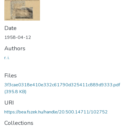
Date
1958-04-12
Authors
r. i.
Files
3f3cae0318e410e332c61790d325411c889d9333.pdf
(395.8 KB)
URI
https://bea.fszek.hu/handle/20.500.14711/102752
Collections