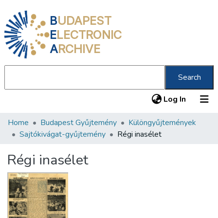
B
UDAPEST
E
LECTRONIC
A
RCHIVE
Search
(current
Log In
Home
Budapest Gyűjtemény
Különgyűjtemények
Communities & Collections
Sajtókivágat-gyűjtemény
Régi inasélet
All of DSpace
Régi inasélet
Statistics
About us