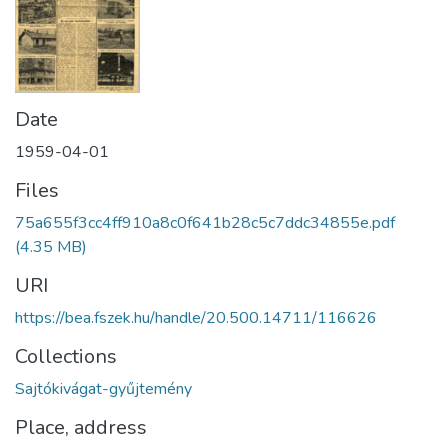
Date
1959-04-01
Files
75a655f3cc4ff910a8c0f641b28c5c7ddc34855e.pdf
(4.35 MB)
URI
https://bea.fszek.hu/handle/20.500.14711/116626
Collections
Sajtókivágat-gyűjtemény
Place, address