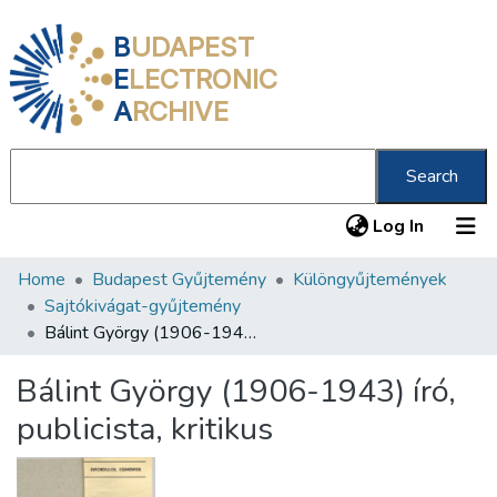
B
UDAPEST
E
LECTRONIC
A
RCHIVE
Search
(current
Log In
Home
Budapest Gyűjtemény
Különgyűjtemények
Communities & Collections
Sajtókivágat-gyűjtemény
All of DSpace
Bálint György (1906-1943) író, publicista, kritikus
Statistics
Bálint György (1906-1943) író,
About us
publicista, kritikus