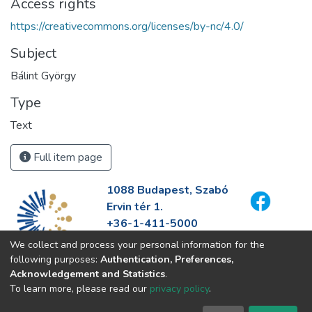
Access rights
https://creativecommons.org/licenses/by-nc/4.0/
Subject
Bálint György
Type
Text
Full item page
1088 Budapest, Szabó
Ervin tér 1.
+36-1-411-5000
info@fszek.hu
We collect and process your personal information for the
https://fszek.hu
following purposes:
Authentication, Preferences,
Acknowledgement and Statistics
.
To learn more, please read our
privacy policy
.