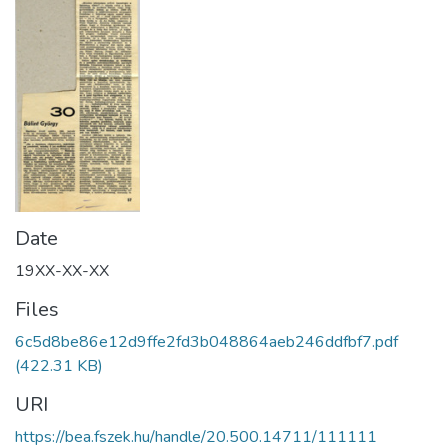
Date
19XX-XX-XX
Files
6c5d8be86e12d9ffe2fd3b048864aeb246ddfbf7.pdf
(422.31 KB)
URI
https://bea.fszek.hu/handle/20.500.14711/111111