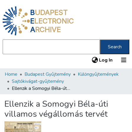
B
UDAPEST
E
LECTRONIC
A
RCHIVE
Search
(current
Log In
Home
Budapest Gyűjtemény
Különgyűjtemények
Communities & Collections
Sajtókivágat-gyűjtemény
All of DSpace
Ellenzik a Somogyi Béla-úti villamos végállomás tervét
Statistics
Ellenzik a Somogyi Béla-úti
About us
villamos végállomás tervét