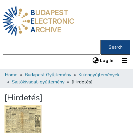
B
UDAPEST
E
LECTRONIC
A
RCHIVE
Search
(current
Log In
Home
Budapest Gyűjtemény
Különgyűjtemények
Communities & Collections
Sajtókivágat-gyűjtemény
[Hirdetés]
All of DSpace
[Hirdetés]
Statistics
About us