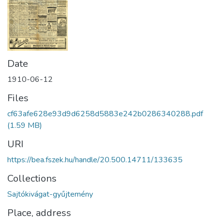
Date
1910-06-12
Files
cf63afe628e93d9d6258d5883e242b0286340288.pdf
(1.59 MB)
URI
https://bea.fszek.hu/handle/20.500.14711/133635
Collections
Sajtókivágat-gyűjtemény
Place, address