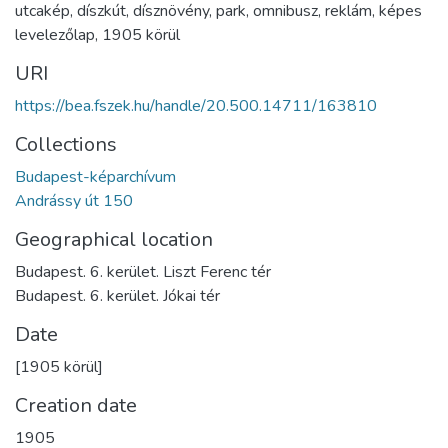
utcakép
,
díszkút
,
dísznövény
,
park
,
omnibusz
,
reklám
,
képes
levelezőlap
,
1905 körül
URI
https://bea.fszek.hu/handle/20.500.14711/163810
Collections
Budapest-képarchívum
Andrássy út 150
Geographical location
Budapest. 6. kerület. Liszt Ferenc tér
Budapest. 6. kerület. Jókai tér
Date
[1905 körül]
Creation date
1905