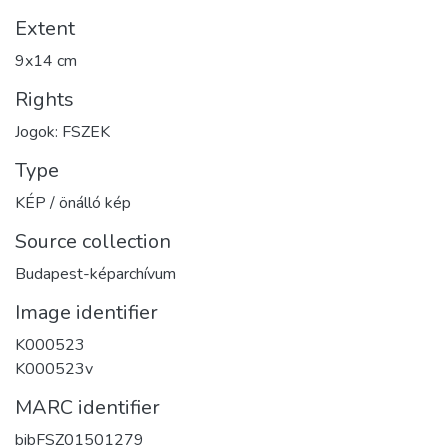
Extent
9x14 cm
Rights
Jogok: FSZEK
Type
KÉP / önálló kép
Source collection
Budapest-képarchívum
Image identifier
K000523
K000523v
MARC identifier
bibFSZ01501279