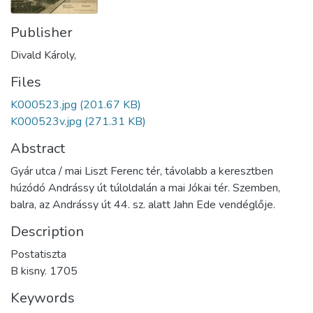
Publisher
Divald Károly,
Files
K000523.jpg
(201.67 KB)
K000523v.jpg
(271.31 KB)
Abstract
Gyár utca / mai Liszt Ferenc tér, távolabb a keresztben
húzódó Andrássy út túloldalán a mai Jókai tér. Szemben,
balra, az Andrássy út 44. sz. alatt Jahn Ede vendéglője.
Description
Postatiszta
B kisny. 1705
Keywords