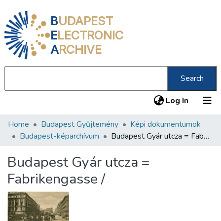
B
UDAPEST
E
LECTRONIC
A
RCHIVE
Search
(current
Log In
Home
Budapest Gyűjtemény
Képi dokumentumok
Communities & Collections
Budapest-képarchívum
Budapest Gyár utcza = Fabrikengasse /
All of DSpace
Budapest Gyár utcza =
Statistics
Fabrikengasse /
About us