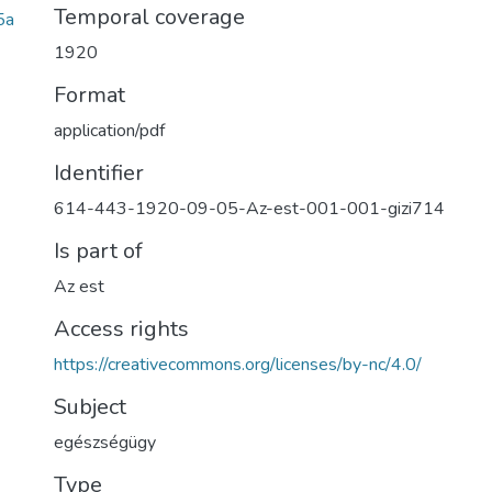
Temporal coverage
5a
1920
Format
application/pdf
Identifier
614-443-1920-09-05-Az-est-001-001-gizi714
Is part of
Az est
Access rights
https://creativecommons.org/licenses/by-nc/4.0/
Subject
egészségügy
Type