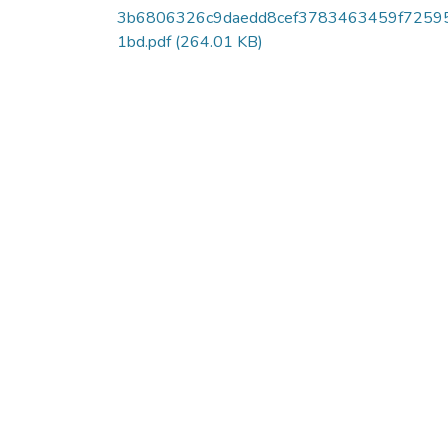
3b6806326c9daedd8cef3783463459f7259
1bd.pdf
(264.01 KB)