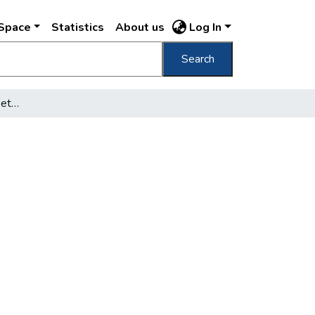
DSpace
Statistics
About us
Log In
Search
Látogatás a rabkórház betegei között