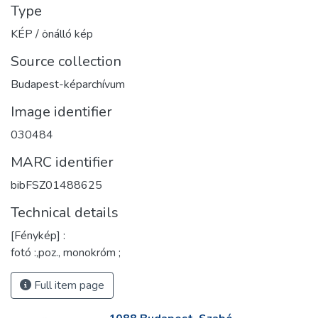
Type
KÉP / önálló kép
Source collection
Budapest-képarchívum
Image identifier
030484
MARC identifier
bibFSZ01488625
Technical details
[Fénykép] :
fotó :,poz., monokróm ;
Full item page