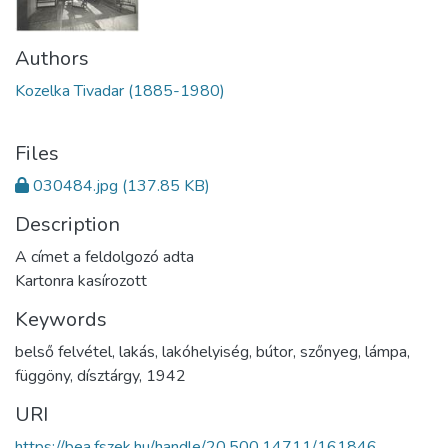
Authors
Kozelka Tivadar (1885-1980)
Files
030484.jpg
(137.85 KB)
Description
A címet a feldolgozó adta
Kartonra kasírozott
Keywords
belső felvétel
,
lakás
,
lakóhelyiség
,
bútor
,
szőnyeg
,
lámpa
,
függöny
,
dísztárgy
,
1942
URI
https://bea.fszek.hu/handle/20.500.14711/161846