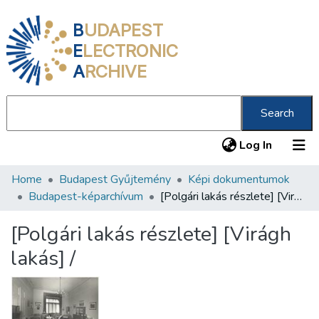
B
UDAPEST
E
LECTRONIC
A
RCHIVE
Search
(current
Log In
Home
Budapest Gyűjtemény
Képi dokumentumok
Communities & Collections
Budapest-képarchívum
[Polgári lakás részlete] [Virágh lakás] /
All of DSpace
[Polgári lakás részlete] [Virágh
Statistics
lakás] /
About us