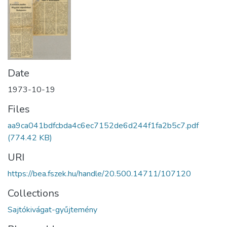
Date
1973-10-19
Files
aa9ca041bdfcbda4c6ec7152de6d244f1fa2b5c7.pdf
(774.42 KB)
URI
https://bea.fszek.hu/handle/20.500.14711/107120
Collections
Sajtókivágat-gyűjtemény