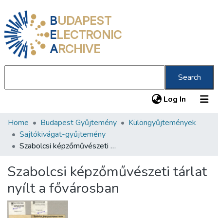
B
UDAPEST
E
LECTRONIC
A
RCHIVE
Search
(current
Log In
Home
Budapest Gyűjtemény
Különgyűjtemények
Communities & Collections
Sajtókivágat-gyűjtemény
All of DSpace
Szabolcsi képzőművészeti tárlat nyílt a fővárosban
Statistics
Szabolcsi képzőművészeti tárlat
About us
nyílt a fővárosban