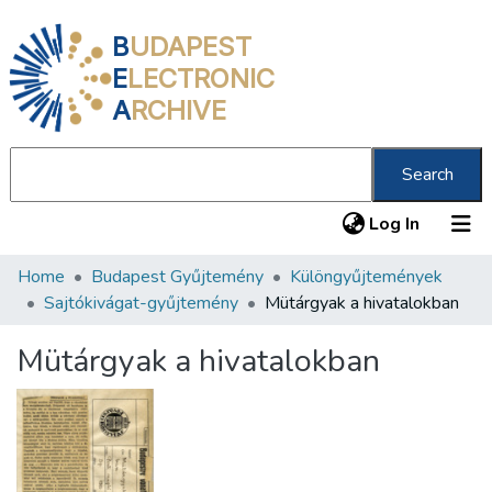
B
UDAPEST
E
LECTRONIC
A
RCHIVE
Search
(current
Log In
Home
Budapest Gyűjtemény
Különgyűjtemények
Communities & Collections
Sajtókivágat-gyűjtemény
Mütárgyak a hivatalokban
All of DSpace
Mütárgyak a hivatalokban
Statistics
About us