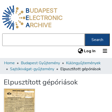
B
UDAPEST
E
LECTRONIC
A
RCHIVE
Search
(current
Log In
Home
Budapest Gyűjtemény
Különgyűjtemények
Communities & Collections
Sajtókivágat-gyűjtemény
Elpusztított gépóriások
All of DSpace
Elpusztított gépóriások
Statistics
About us