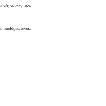
méből; bálvány-utca;
us
,
zoológus
,
orvos
,