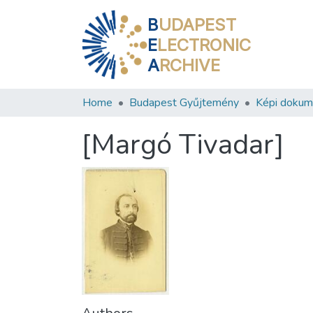
B
UDAPEST
E
LECTRONIC
A
RCHIVE
Home
Budapest Gyűjtemény
Képi doku
[Margó Tivadar]