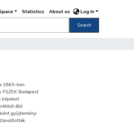
DSpace
Statistics
About us
Log In
Search
ra 1865-ben
. A FSZEK Budapest
t képeket
trékból álló
nként gyűjteményi
távolították.