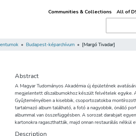
Communities & Collections
All of 
mentumok
Budapest-képarchívum
[Margó Tivadar]
Abstract
A Magyar Tudományos Akadémia új épületének avatásá
megjelentett díszalbumokhoz készült felvételek egyike
Gyűjteményében a kisebbik, csoportozatokba montírozot
tartalmazó album található, a fotó a nagyobbik, önálló por
albummal van összefüggésben. A sorozat darabjait egye
kartonokra ragaszthatták, majd onnan restaurálás nélkül el
Description