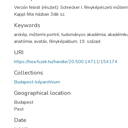
Verzón felirat (részlet): Schrecker I. fényképészeti műter
Kappl féle házban 3dik sz.
Keywords
arckép
,
műtermi portré
,
tudományos akadémia
,
akadémik
anatómia
,
avatás
,
fényképalbum
,
19. század
URI
https://bea.fszek.hu/handle/20.500.14711/154174
Collections
Budapest-képarchívum
Geographical location
Budapest
Pest
Date