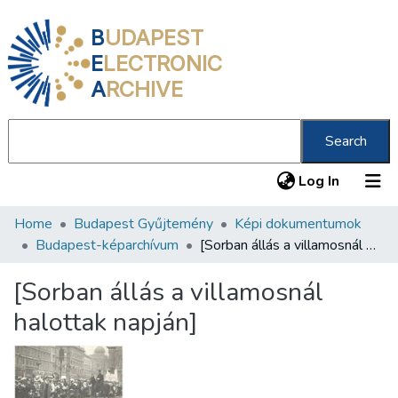
B
UDAPEST
E
LECTRONIC
A
RCHIVE
Search
(current
Log In
Home
Budapest Gyűjtemény
Képi dokumentumok
Communities & Collections
Budapest-képarchívum
[Sorban állás a villamosnál halottak napján]
All of DSpace
[Sorban állás a villamosnál
Statistics
halottak napján]
About us