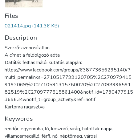
Files
021414.jpg
(141.36 KB)
Description
Szerző: azonosítatlan
A címet a feldolgozó adta
Datálás felhasználói kutatás alapján:
https://www.facebook.com/groups/638773656295140/?
multi_permalinks=2710517799120705%2C270979415
9193069%2C2710591315780020%2C27098996591
82519%2C2709777515861400&notif_id=1730477915
369634&notif_t=group_activity&ref=notif
Kartonra ragasztva
Keywords
rendőr
,
egyenruha
,
ló
,
koszorú
,
virág
,
halottak napja
,
villamosmegálló
,
férfi
,
nő
,
néptömeg
,
városi