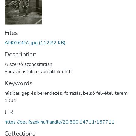
Files
AN036452.jpg
(112.82 KB)
Description
A szerző azonosítatlan
Forrázó üstök a szúróaklok előtt
Keywords
húsipar
,
gép és berendezés
,
forrázás
,
belső felvétel
,
terem
,
1931
URI
https://bea.fszek.hu/handle/20.500.14711/157711
Collections