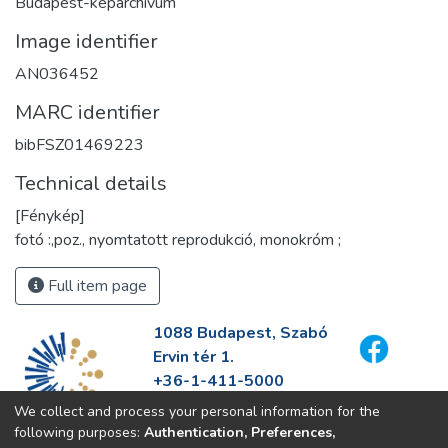
Budapest-képarchívum
Image identifier
AN036452
MARC identifier
bibFSZ01469223
Technical details
[Fénykép]
fotó :,poz., nyomtatott reprodukció, monokróm ;
Full item page
1088 Budapest, Szabó
Ervin tér 1.
+36-1-411-5000
info@fszek.hu
We collect and process your personal information for the
https://fszek.hu
following purposes:
Authentication, Preferences,