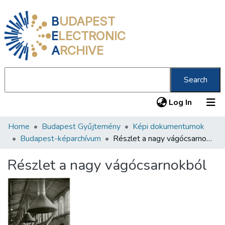
B
UDAPEST
E
LECTRONIC
A
RCHIVE
Search
(current
Log In
Home
Budapest Gyűjtemény
Képi dokumentumok
Communities & Collections
Budapest-képarchívum
Részlet a nagy vágócsarnokból
All of DSpace
Részlet a nagy vágócsarnokból
Statistics
About us