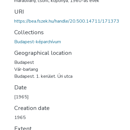
maradvány
,
csont
,
koponya
,
1960-as évek
URI
https://bea.fszek.hu/handle/20.500.14711/171373
Collections
Budapest-képarchívum
Geographical location
Budapest
Vár-barlang
Budapest. 1. kerület. Úri utca
Date
[1965]
Creation date
1965
Extent