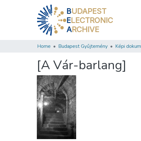
B
UDAPEST
E
LECTRONIC
A
RCHIVE
Home
Budapest Gyűjtemény
Képi doku
[A Vár-barlang]