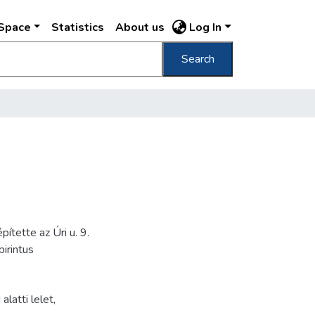
DSpace
Statistics
About us
Log In
Search
ítette az Úri u. 9.
birintus
 alatti lelet
,