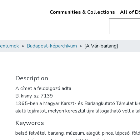
Communities & Collections
All of 
mentumok
Budapest-képarchívum
[A Vár-barlang]
Description
A címet a feldolgozó adta
B. kisny. sz. 7139
1965-ben a Magyar Karszt- és Barlangkutató Társulat kiép
alatti lejáratot, melyen keresztül újra látogatható volt a la
Keywords
belső felvétel
,
barlang
,
múzeum
,
alagút
,
pince
,
lépcső
,
föld