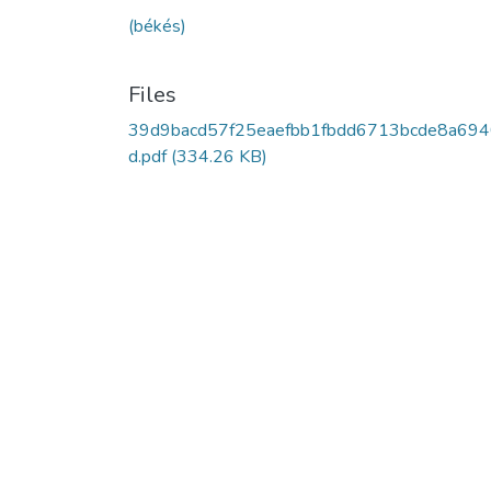
(békés)
Files
39d9bacd57f25eaefbb1fbdd6713bcde8a69
d.pdf
(334.26 KB)