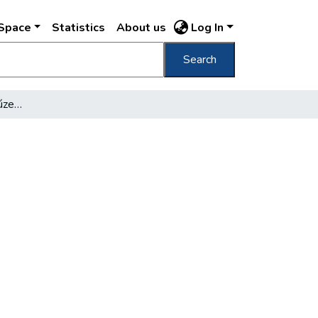
DSpace
Statistics
About us
Log In
Search
Elkészült a várpalota múzeumszárnya