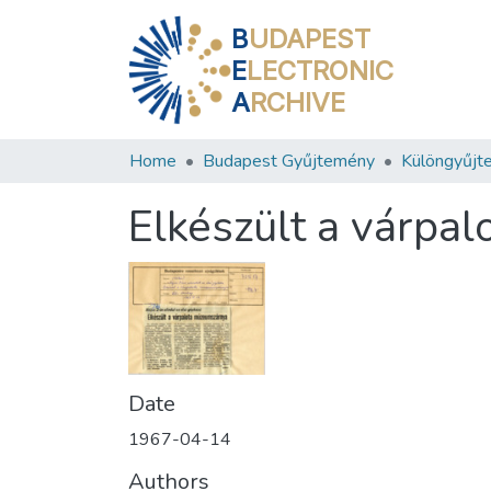
B
UDAPEST
E
LECTRONIC
A
RCHIVE
Home
Budapest Gyűjtemény
Különgyűjt
Elkészült a várpa
Date
1967-04-14
Authors