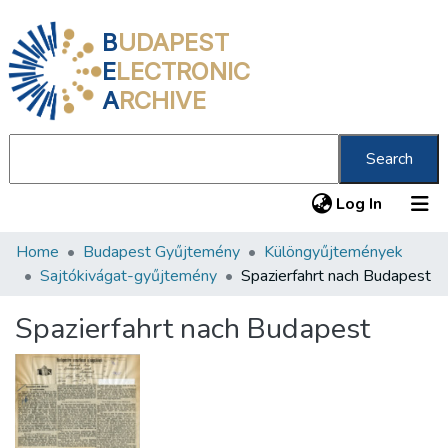
B
UDAPEST
E
LECTRONIC
A
RCHIVE
Search
(current
Log In
Home
Budapest Gyűjtemény
Különgyűjtemények
Communities & Collections
Sajtókivágat-gyűjtemény
Spazierfahrt nach Budapest
All of DSpace
Spazierfahrt nach Budapest
Statistics
About us