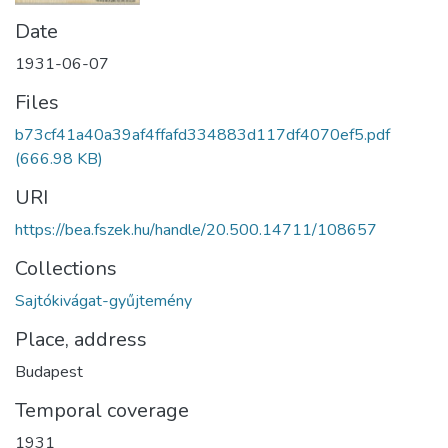
Date
1931-06-07
Files
b73cf41a40a39af4ffafd334883d117df4070ef5.pdf
(666.98 KB)
URI
https://bea.fszek.hu/handle/20.500.14711/108657
Collections
Sajtókivágat-gyűjtemény
Place, address
Budapest
Temporal coverage
1931