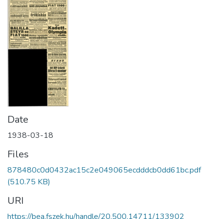
Date
1938-03-18
Files
878480c0d0432ac15c2e049065ecdddcb0dd61bc.pdf
(510.75 KB)
URI
https://bea.fszek.hu/handle/20.500.14711/133902