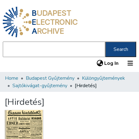
B
UDAPEST
E
LECTRONIC
A
RCHIVE
Search
(current
Log In
Home
Budapest Gyűjtemény
Különgyűjtemények
Communities & Collections
Sajtókivágat-gyűjtemény
[Hirdetés]
All of DSpace
[Hirdetés]
Statistics
About us