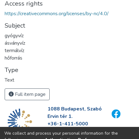
Access rights
https://creativecommons.org/licenses/by-nc/4.0/
Subject
gyógyvíz
ásványvíz
termálvíz
hőforrás
Type
Text
Full item page
1088 Budapest, Szabó
Ervin tér 1.
+36-1-411-5000
info@fszek.hu
We collect and process your personal information for the
https://fszek.hu