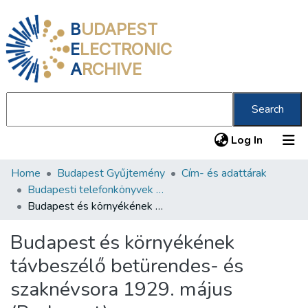
B
UDAPEST
E
LECTRONIC
A
RCHIVE
Search
(current
Log In
Home
Budapest Gyűjtemény
Cím- és adattárak
Communities & Collections
Budapesti telefonkönyvek 1906-1950
All of DSpace
Budapest és környékének távbeszélő betürendes- és szaknévsora 1929. május (Budapest)
Statistics
Budapest és környékének
About us
távbeszélő betürendes- és
szaknévsora 1929. május