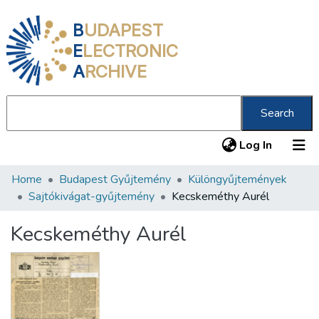
B
UDAPEST
E
LECTRONIC
A
RCHIVE
Search
(current
Log In
Home
Budapest Gyűjtemény
Különgyűjtemények
Communities & Collections
Sajtókivágat-gyűjtemény
Kecskeméthy Aurél
All of DSpace
Kecskeméthy Aurél
Statistics
About us