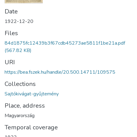
Date
1922-12-20
Files
84d1875fc12439b3f67cdb45273ae5811f1be21a.pdf
(567.82 KB)
URI
https://bea.fszek.hu/handle/20.500.14711/109575
Collections
Sajtókivágat-gyűjtemény
Place, address
Magyarország
Temporal coverage