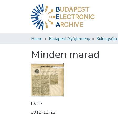
B
UDAPEST
E
LECTRONIC
A
RCHIVE
Home
Budapest Gyűjtemény
Különgyűjt
Minden marad
Date
1912-11-22