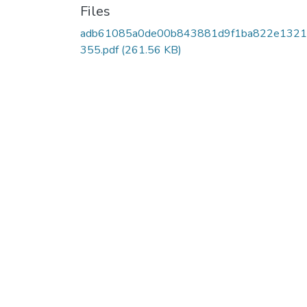
Files
adb61085a0de00b843881d9f1ba822e132
355.pdf
(261.56 KB)