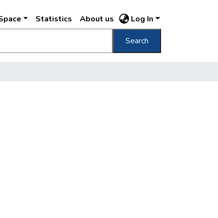
DSpace
Statistics
About us
Log In
Search