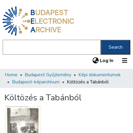
B
UDAPEST
E
LECTRONIC
A
RCHIVE
Search
(current
Log In
Home
Budapest Gyűjtemény
Képi dokumentumok
Communities & Collections
Budapest-képarchívum
Költözés a Tabánból
All of DSpace
Költözés a Tabánból
Statistics
About us