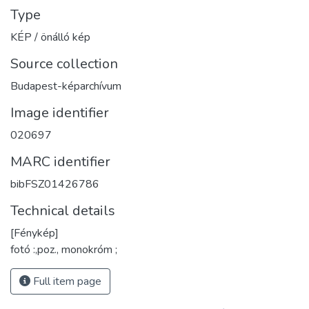
Type
KÉP / önálló kép
Source collection
Budapest-képarchívum
Image identifier
020697
MARC identifier
bibFSZ01426786
Technical details
[Fénykép]
fotó :,poz., monokróm ;
Full item page