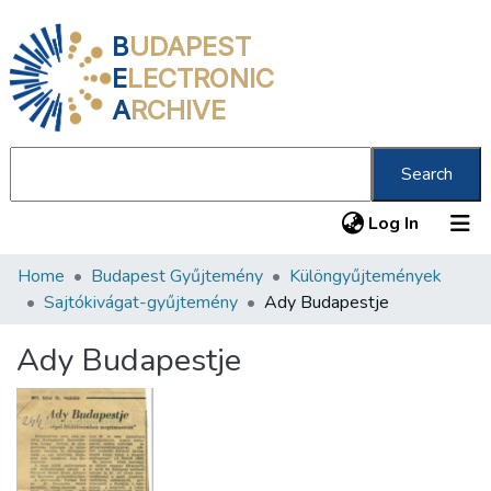
B
UDAPEST
E
LECTRONIC
A
RCHIVE
Search
(current
Log In
Home
Budapest Gyűjtemény
Különgyűjtemények
Communities & Collections
Sajtókivágat-gyűjtemény
Ady Budapestje
All of DSpace
Ady Budapestje
Statistics
About us