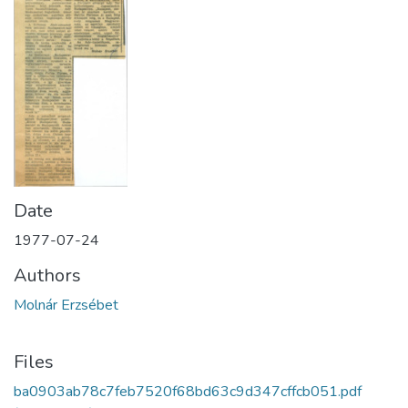
Date
1977-07-24
Authors
Molnár Erzsébet
Files
ba0903ab78c7feb7520f68bd63c9d347cffcb051.pdf