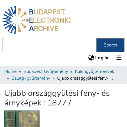
B
UDAPEST
E
LECTRONIC
A
RCHIVE
Search
(current
Log In
Home
Budapest Gyűjtemény
Különgyűjtemények
Communities & Collections
Ballagi-gyűjtemény
Ujabb országgyülési fény- és árnyképek : 1877 /
All of DSpace
Ujabb országgyülési fény- és
Statistics
árnyképek : 1877 /
About us