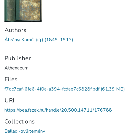
Authors
Ábrányi Kornél (ifj.) (1849-1913)
Publisher
Athenaeum,
Files
f7dc7caf-6fe6-4f0a-a394-fcdae7c6828f.pdf
(61.39 MB)
URI
https://bea.fszek.hu/handle/20.500.14711/176788
Collections
Ballagi-gyűjtemény