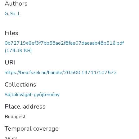
Authors
G. Sz. L.
Files
0b72719a6ef3f7bb58ae2f8fae07daeaab48b516.pdf
(174.39 KB)
URI
https://bea.fszek.hu/handle/20.500.14711/107572
Collections
Sajtókivágat-gyűjtemény
Place, address
Budapest
Temporal coverage
1973