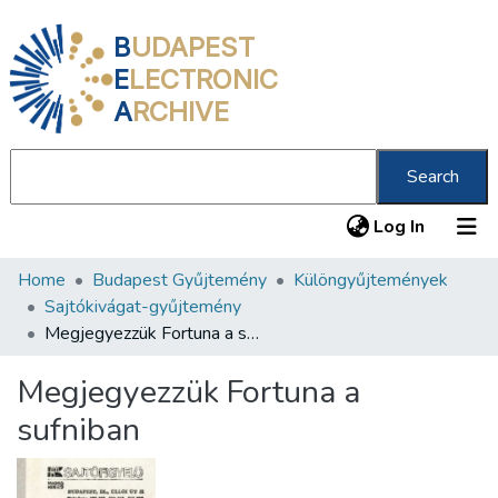
B
UDAPEST
E
LECTRONIC
A
RCHIVE
Search
(current
Log In
Home
Budapest Gyűjtemény
Különgyűjtemények
Communities & Collections
Sajtókivágat-gyűjtemény
All of DSpace
Megjegyezzük Fortuna a sufniban
Statistics
Megjegyezzük Fortuna a
About us
sufniban