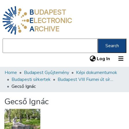
B
UDAPEST
E
LECTRONIC
A
RCHIVE
Search
(current
Log In
Home
Budapest Gyűjtemény
Képi dokumentumok
Communities & Collections
Budapesti sírkertek
Budapest VIII Fiumei út sírkert 1. rész
All of DSpace
Gecső Ignác
Statistics
Gecső Ignác
About us