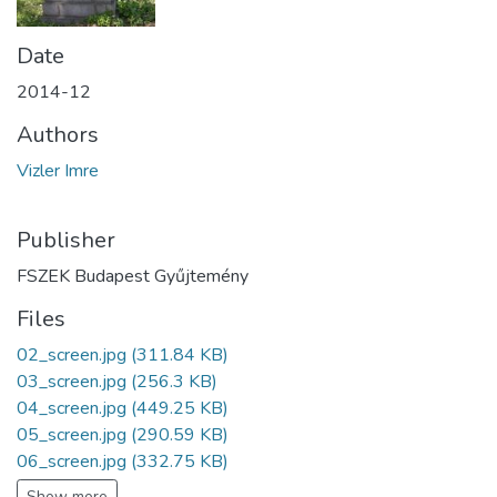
Date
2014-12
Authors
Vizler Imre
Publisher
FSZEK Budapest Gyűjtemény
Files
02_screen.jpg
(311.84 KB)
03_screen.jpg
(256.3 KB)
04_screen.jpg
(449.25 KB)
05_screen.jpg
(290.59 KB)
06_screen.jpg
(332.75 KB)
Show more