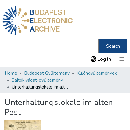
B
UDAPEST
E
LECTRONIC
A
RCHIVE
Search
(current
Log In
Home
Budapest Gyűjtemény
Különgyűjtemények
Communities & Collections
Sajtókivágat-gyűjtemény
All of DSpace
Unterhaltungslokale im alten Pest
Statistics
Unterhaltungslokale im alten
About us
Pest