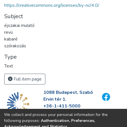
https://creativecommons.org/licenses/by-nc/4.0/
Subject
éjszakai mulató
revü
kabaré
szórakozás
Type
Text
Full item page
1088 Budapest, Szabó
Ervin tér 1.
+36-1-411-5000
info@fszek.hu
We collect and process your personal information for the
https://fszek.hu
following purposes:
Authentication, Preferences,
Acknowledgement and Statistics
.