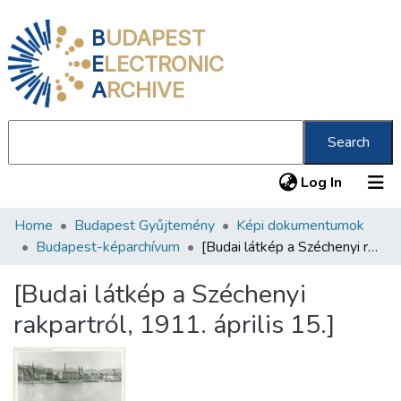
B
UDAPEST
E
LECTRONIC
A
RCHIVE
Search
(current
Log In
Home
Budapest Gyűjtemény
Képi dokumentumok
Communities & Collections
Budapest-képarchívum
[Budai látkép a Széchenyi rakpartról, 1911. április 15.]
All of DSpace
[Budai látkép a Széchenyi
Statistics
rakpartról, 1911. április 15.]
About us