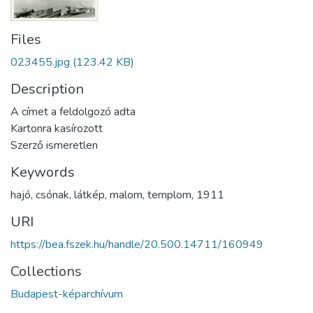
Files
023455.jpg
(123.42 KB)
Description
A címet a feldolgozó adta
Kartonra kasírozott
Szerző ismeretlen
Keywords
hajó
,
csónak
,
látkép
,
malom
,
templom
,
1911
URI
https://bea.fszek.hu/handle/20.500.14711/160949
Collections
Budapest-képarchívum