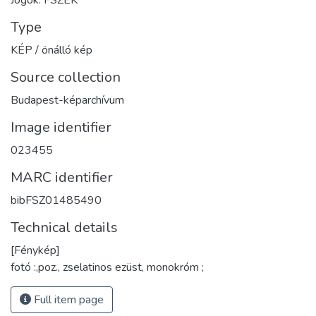
Jogok: FSZEK
Type
KÉP / önálló kép
Source collection
Budapest-képarchívum
Image identifier
023455
MARC identifier
bibFSZ01485490
Technical details
[Fénykép]
fotó :,poz., zselatinos ezüst, monokróm ;
Full item page