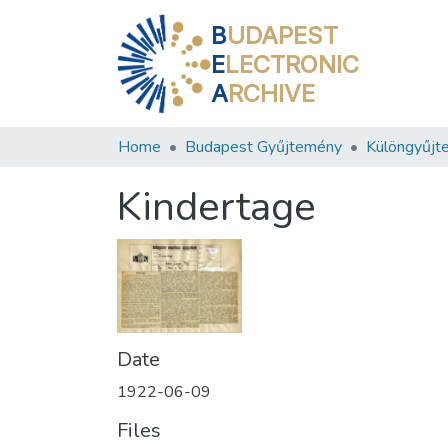
B
UDAPEST
E
LECTRONIC
A
RCHIVE
Home
Budapest Gyűjtemény
Különgyűjt
Kindertage
Date
1922-06-09
Files