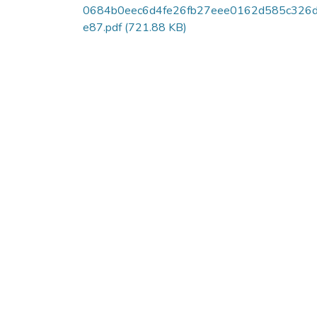
0684b0eec6d4fe26fb27eee0162d585c326
e87.pdf
(721.88 KB)