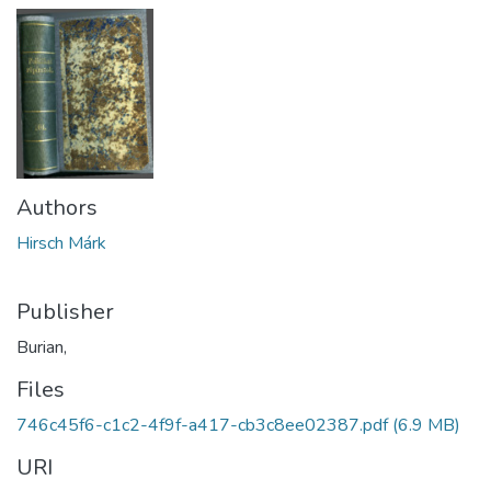
Authors
Hirsch Márk
Publisher
Burian,
Files
746c45f6-c1c2-4f9f-a417-cb3c8ee02387.pdf
(6.9 MB)
URI