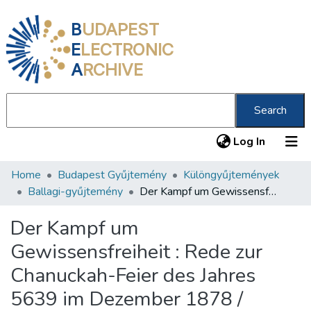
B
UDAPEST
E
LECTRONIC
A
RCHIVE
Search
(current
Log In
Home
Budapest Gyűjtemény
Különgyűjtemények
Communities & Collections
Ballagi-gyűjtemény
Der Kampf um Gewissensfreiheit : Rede zur Chanuckah-Feier des Jahres 5639 im Dezember 1878 /
All of DSpace
Der Kampf um
Statistics
Gewissensfreiheit : Rede zur
About us
Chanuckah-Feier des Jahres
5639 im Dezember 1878 /