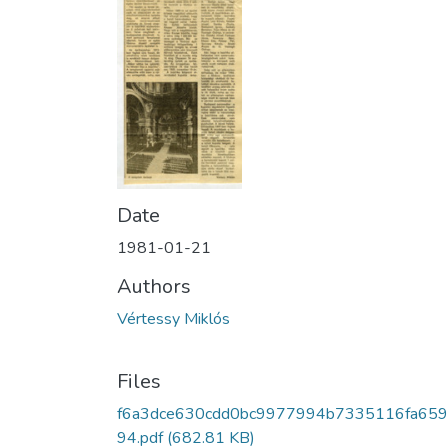
Date
1981-01-21
Authors
Vértessy Miklós
Files
f6a3dce630cdd0bc9977994b7335116fa659
94.pdf
(682.81 KB)