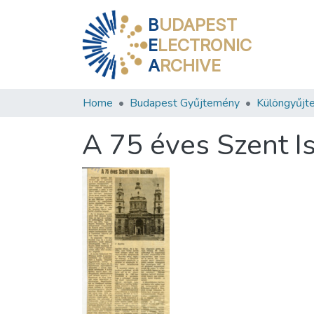
B
UDAPEST
E
LECTRONIC
A
RCHIVE
Home
Budapest Gyűjtemény
Különgyűjt
A 75 éves Szent Is