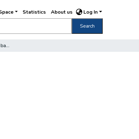
DSpace
Statistics
About us
Log In
Search
A 75 éves Szent István bazilika