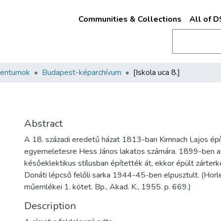
Communities & Collections
All of 
mentumok
Budapest-képarchívum
[Iskola uca 8.]
Abstract
A 18. századi eredetű házat 1813-ban Kimnach Lajos épí
egyemeletesre Hess János lakatos számára. 1899-ben a
későeklektikus stílusban építették át, ekkor épült zárterké
Donáti lépcső felőli sarka 1944-45-ben elpusztult. (Horl
műemlékei 1. kötet. Bp., Akad. K., 1955. p. 669.)
Description