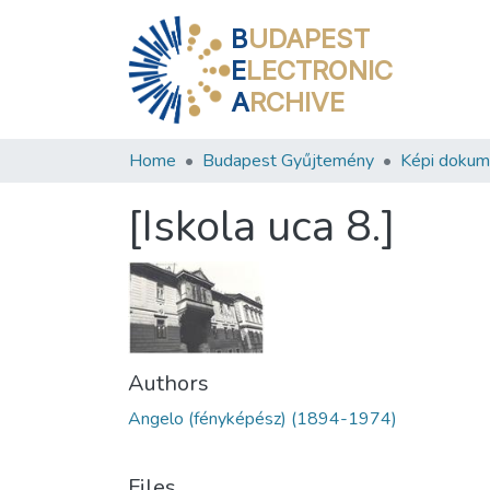
B
UDAPEST
E
LECTRONIC
A
RCHIVE
Home
Budapest Gyűjtemény
Képi doku
[Iskola uca 8.]
Authors
Angelo (fényképész) (1894-1974)
Files