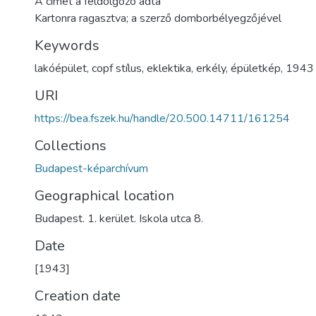
A címet a feldolgozó adta
Kartonra ragasztva; a szerző domborbélyegzőjével
Keywords
lakóépület
,
copf stílus
,
eklektika
,
erkély
,
épületkép
,
1943
URI
https://bea.fszek.hu/handle/20.500.14711/161254
Collections
Budapest-képarchívum
Geographical location
Budapest. 1. kerület. Iskola utca 8.
Date
[1943]
Creation date