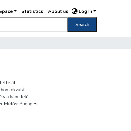
DSpace
Statistics
About us
Log In
Search
tette át
 homlokzatát
ly a kapu felé.
er Miklós: Budapest