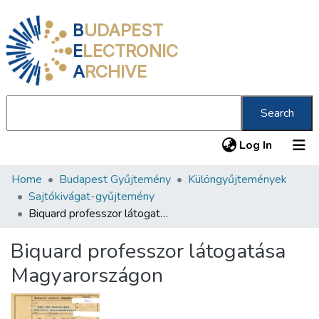
B
UDAPEST
E
LECTRONIC
A
RCHIVE
Search
(current
Log In
Home
Budapest Gyűjtemény
Különgyűjtemények
Communities & Collections
Sajtókivágat-gyűjtemény
All of DSpace
Biquard professzor látogatása Magyarországon
Statistics
Biquard professzor látogatása
About us
Magyarországon