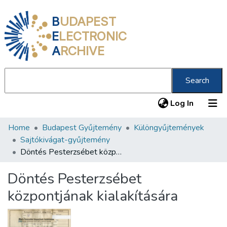
B
UDAPEST
E
LECTRONIC
A
RCHIVE
Search
(current
Log In
Home
Budapest Gyűjtemény
Különgyűjtemények
Communities & Collections
Sajtókivágat-gyűjtemény
All of DSpace
Döntés Pesterzsébet központjának kialakítására
Statistics
Döntés Pesterzsébet
About us
központjának kialakítására