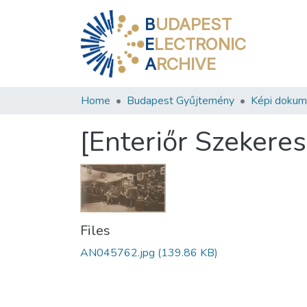
B
UDAPEST
E
LECTRONIC
A
RCHIVE
Home
Budapest Gyűjtemény
Képi doku
[Enteriőr Szekeres
Files
AN045762.jpg
(139.86 KB)