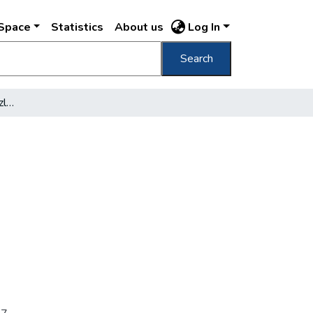
DSpace
Statistics
About us
Log In
Search
[Enteriőr Szekeres Jenő üzletéből]