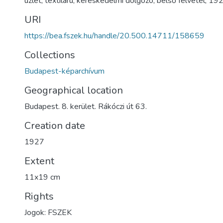
üzlet
,
textiláru
,
kereskedelmi dolgozó
,
belső felvétel
,
19
URI
https://bea.fszek.hu/handle/20.500.14711/158659
Collections
Budapest-képarchívum
Geographical location
Budapest. 8. kerület. Rákóczi út 63.
Creation date
1927
Extent
11x19 cm
Rights
Jogok: FSZEK