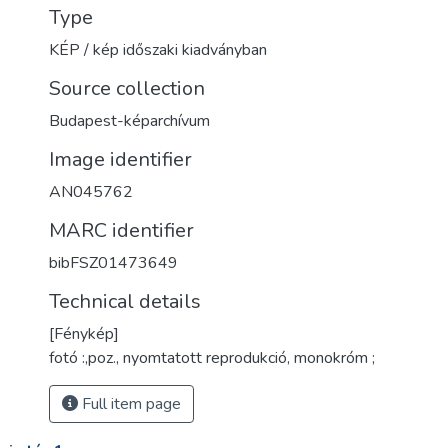
Type
KÉP / kép időszaki kiadványban
Source collection
Budapest-képarchívum
Image identifier
AN045762
MARC identifier
bibFSZ01473649
Technical details
[Fénykép]
fotó :,poz., nyomtatott reprodukció, monokróm ;
Full item page