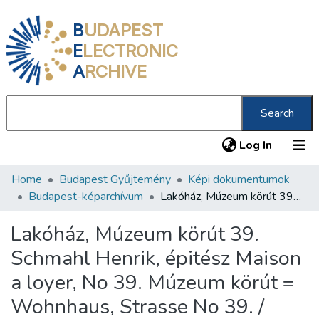
B
UDAPEST
E
LECTRONIC
A
RCHIVE
Search
(current
Log In
Home
Budapest Gyűjtemény
Képi dokumentumok
Communities & Collections
Budapest-képarchívum
Lakóház, Múzeum körút 39. Schmahl Henrik, épitész Maison a loyer, No 39. Múzeum körút = Wohnhaus, Strasse No 39. /
All of DSpace
Lakóház, Múzeum körút 39.
Statistics
Schmahl Henrik, épitész Maison
About us
a loyer, No 39. Múzeum körút =
Wohnhaus, Strasse No 39. /