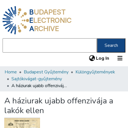
B
UDAPEST
E
LECTRONIC
A
RCHIVE
Search
(current
Log In
Home
Budapest Gyűjtemény
Különgyűjtemények
Communities & Collections
Sajtókivágat-gyűjtemény
All of DSpace
A háziurak ujabb offenzivája a lakók ellen
Statistics
A háziurak ujabb offenzivája a
About us
lakók ellen