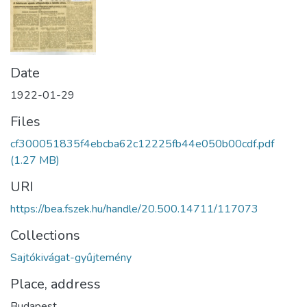
Date
1922-01-29
Files
cf300051835f4ebcba62c12225fb44e050b00cdf.pdf
(1.27 MB)
URI
https://bea.fszek.hu/handle/20.500.14711/117073
Collections
Sajtókivágat-gyűjtemény
Place, address
Budapest