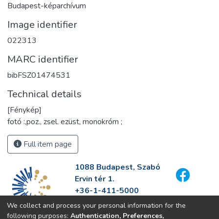
Budapest-képarchívum
Image identifier
022313
MARC identifier
bibFSZ01474531
Technical details
[Fénykép]
fotó :,poz., zsel. ezüst, monokróm ;
Full item page
1088 Budapest, Szabó
Ervin tér 1.
+36-1-411-5000
info@fszek.hu
We collect and process your personal information for the
https://fszek.hu
following purposes:
Authentication, Preferences,