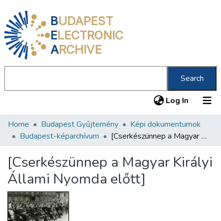
B
UDAPEST
E
LECTRONIC
A
RCHIVE
Search
(current
Log In
Home
Budapest Gyűjtemény
Képi dokumentumok
Communities & Collections
Budapest-képarchívum
[Cserkészünnep a Magyar Királyi Állami Nyomda előtt]
All of DSpace
[Cserkészünnep a Magyar Királyi
Statistics
Állami Nyomda előtt]
About us