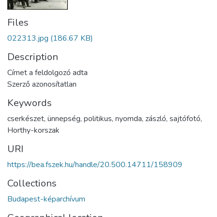
Files
022313.jpg
(186.67 KB)
Description
Címet a feldolgozó adta
Szerző azonosítatlan
Keywords
cserkészet
,
ünnepség
,
politikus
,
nyomda
,
zászló
,
sajtófotó
,
Horthy-korszak
URI
https://bea.fszek.hu/handle/20.500.14711/158909
Collections
Budapest-képarchívum