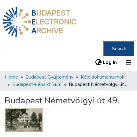
B
UDAPEST
E
LECTRONIC
A
RCHIVE
Search
(current
Log In
Home
Budapest Gyűjtemény
Képi dokumentumok
Communities & Collections
Budapest-képarchívum
Budapest Németvölgyi út 49.
All of DSpace
Budapest Németvölgyi út 49.
Statistics
About us