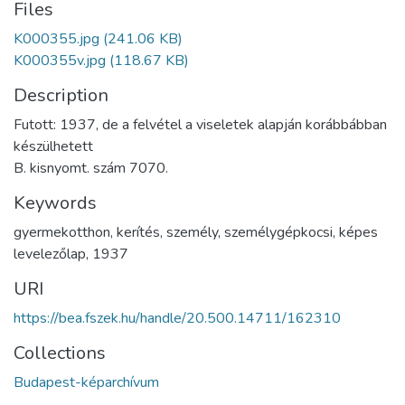
Files
K000355.jpg
(241.06 KB)
K000355v.jpg
(118.67 KB)
Description
Futott: 1937, de a felvétel a viseletek alapján korábbábban
készülhetett
B. kisnyomt. szám 7070.
Keywords
gyermekotthon
,
kerítés
,
személy
,
személygépkocsi
,
képes
levelezőlap
,
1937
URI
https://bea.fszek.hu/handle/20.500.14711/162310
Collections
Budapest-képarchívum