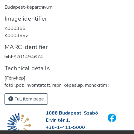
Budapest-képarchívum
Image identifier
K000355
K000355v
MARC identifier
bibFSZ01494674
Technical details
[Fénykép]
fotó :,poz., nyomtatott. repr., képeslap, monokróm ;
Full item page
1088 Budapest, Szabó
Ervin tér 1.
+36-1-411-5000